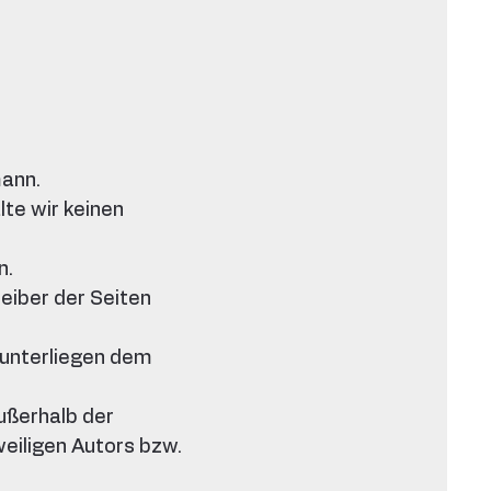
mann.
lte wir keinen
n.
reiber der Seiten
n unterliegen dem
außerhalb der
eiligen Autors bzw.